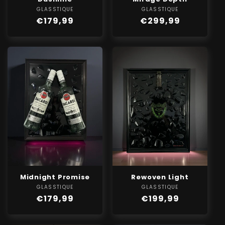
GLASSTIQUE
Verkoper:
GLASSTIQUE
Verkoper:
Normale
€179,99
Normale
€299,99
prijs
prijs
Midnight Promise
Rewoven Light
GLASSTIQUE
Verkoper:
GLASSTIQUE
Verkoper:
Normale
€179,99
Normale
€199,99
prijs
prijs