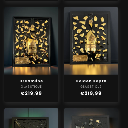
Dreamline
Golden Depth
GLASSTIQUE
Verkoper:
GLASSTIQUE
Verkoper:
Normale
€219,99
Normale
€219,99
prijs
prijs