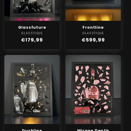
Glassfuture
Frontline
GLASSTIQUE
Verkoper:
GLASSTIQUE
Verkoper:
Normale
€179,99
Normale
€599,99
prijs
prijs
Dushline
Mirage Depth