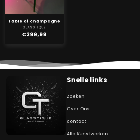
Table of champagne
GLASSTIQUE
Verkoper:
Normale
€399,99
prijs
Snelle links
Zoeken
Over Ons
contact
Alle Kunstwerken