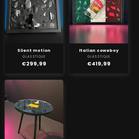
Silent motion
Italian coweboy
GLASSTIQUE
Verkoper:
GLASSTIQUE
Verkoper:
Normale
€299,99
Normale
€419,99
prijs
prijs