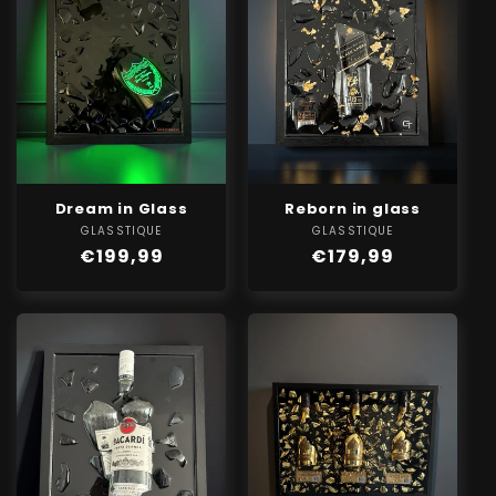
Dream in Glass
Reborn in glass
GLASSTIQUE
Verkoper:
GLASSTIQUE
Verkoper:
Normale
€199,99
Normale
€179,99
prijs
prijs