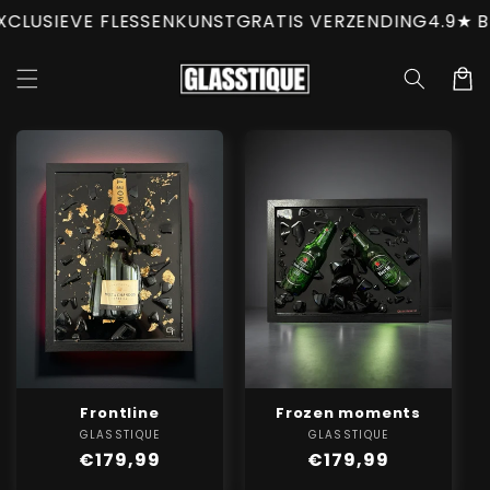
Meteen
USIEVE FLESSENKUNST
GRATIS VERZENDING
4.9★ BEO
naar de
content
Winkelwa
Frontline
Frozen moments
GLASSTIQUE
Verkoper:
GLASSTIQUE
Verkoper:
Normale
€179,99
Normale
€179,99
prijs
prijs