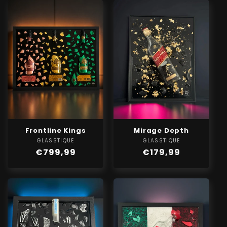
Frontline Kings
Mirage Depth
GLASSTIQUE
Verkoper:
GLASSTIQUE
Verkoper:
Normale
€799,99
Normale
€179,99
prijs
prijs