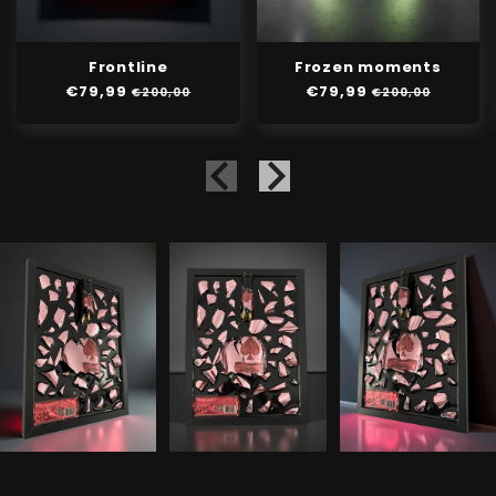
Frontline
Frozen moments
Normale
€79,99
Aanbiedingsprijs
Normale
€79,99
Aanbiedingspri
€200,00
€200,00
prijs
prijs